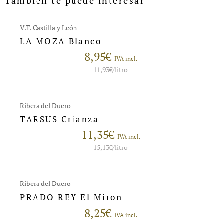
También te puede interesar
V.T. Castilla y León
LA MOZA Blanco
8,95
€
IVA incl.
11,93
€
/litro
Ribera del Duero
TARSUS Crianza
11,35
€
IVA incl.
15,13
€
/litro
Ribera del Duero
PRADO REY El Miron
8,25
€
IVA incl.