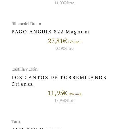
11,00
€
/litro
Ribera del Duero
PAGO ANGUIX 822 Magnum
27,81
€
IVA incl.
0,19
€
/litro
Castilla y León
LOS CANTOS DE TORREMILANOS
Crianza
11,95
€
IVA incl.
15,93
€
/litro
Toro