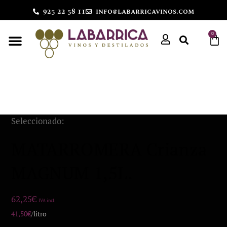
925 22 58 11
info@labarricavinos.com
0
Seleccionado:
MATARROMERA Crianza
MAGNUM 1,5L.
62,25
€
IVA incl.
41,50
€
/litro