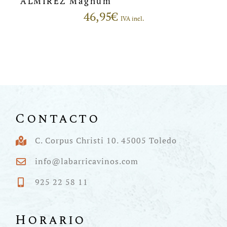
ALMIREZ Magnum
46,95
€
IVA incl.
Contacto
C. Corpus Christi 10. 45005 Toledo
info@labarricavinos.com
925 22 58 11
Horario