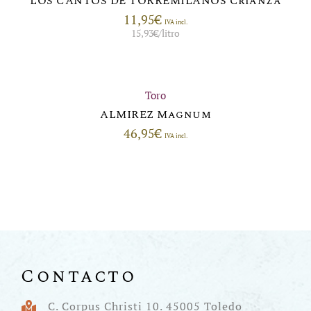
LOS CANTOS DE TORREMILANOS Crianza
11,95
€
IVA incl.
15,93
€
/litro
Toro
ALMIREZ Magnum
46,95
€
IVA incl.
Contacto
C. Corpus Christi 10. 45005 Toledo