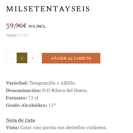
MILSETENTAYSEIS
59,96
€
IVA INCL.
79,95
€
/litro
-
+
AÑADIR AL CARRITO
Variedad:
Tempranillo y Albillo.
Denominación:
D.O Ribera del Duero.
Formato:
75 cl
Grado Alcohólico:
15º
Nota de Cata
Vista:
Color rojo picota con destellos violáceos.