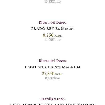
15,13
€
/litro
Ribera del Duero
PRADO REY El Miron
8,25
€
IVA incl.
11,00
€
/litro
Ribera del Duero
PAGO ANGUIX 822 Magnum
27,81
€
IVA incl.
0,19
€
/litro
Castilla y León