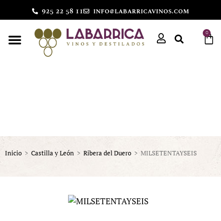
925 22 58 11
info@labarricavinos.com
0
Inicio
>
Castilla y León
>
Ribera del Duero
>
MILSETENTAYSEIS