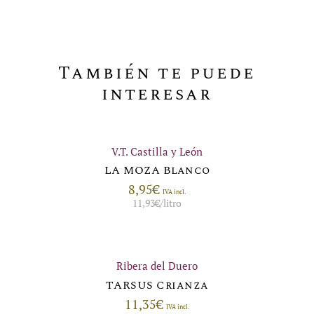
También te puede
interesar
V.T. Castilla y León
LA MOZA Blanco
8,95
€
IVA incl.
11,93
€
/litro
Ribera del Duero
TARSUS Crianza
11,35
€
IVA incl.