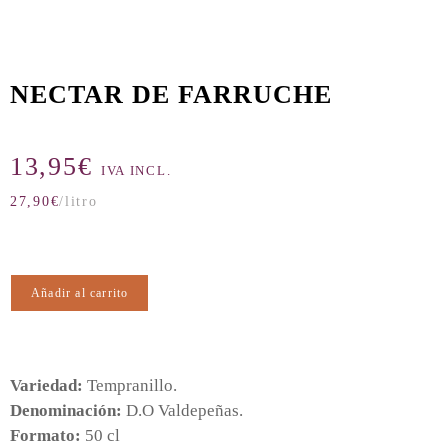
NECTAR DE FARRUCHE
13,95
€
IVA INCL.
27,90
€
/litro
Añadir al carrito
Variedad:
Tempranillo.
Denominación:
D.O Valdepeñas.
Formato:
50 cl