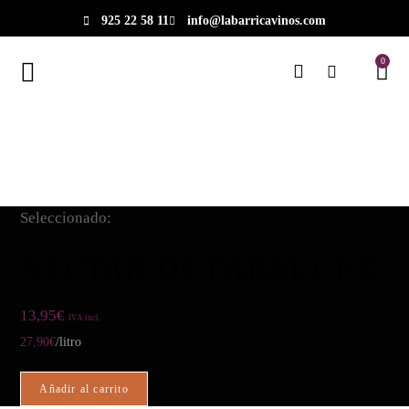
925 22 58 11
info@labarricavinos.com
0
Seleccionado:
NECTAR DE FARRUCHE
13,95
€
IVA incl.
27,90
€
/litro
Añadir al carrito