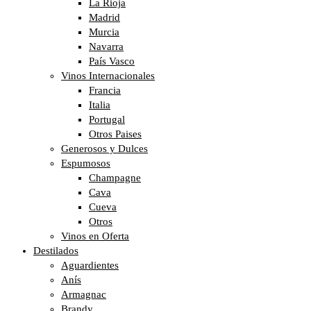
La Rioja
Madrid
Murcia
Navarra
País Vasco
Vinos Internacionales
Francia
Italia
Portugal
Otros Paises
Generosos y Dulces
Espumosos
Champagne
Cava
Cueva
Otros
Vinos en Oferta
Destilados
Aguardientes
Anís
Armagnac
Brandy