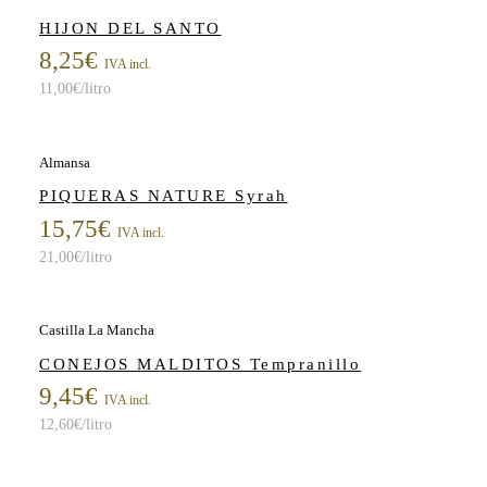
HIJON DEL SANTO
8,25
€
IVA incl.
11,00
€
/litro
Almansa
PIQUERAS NATURE Syrah
15,75
€
IVA incl.
21,00
€
/litro
Castilla La Mancha
CONEJOS MALDITOS Tempranillo
9,45
€
IVA incl.
12,60
€
/litro