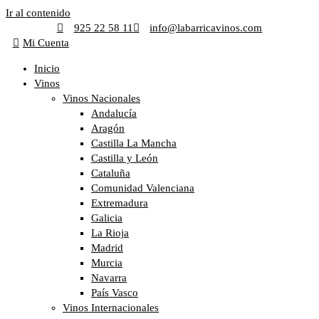
Ir al contenido
925 22 58 11
info@labarricavinos.com
Mi Cuenta
Inicio
Vinos
Vinos Nacionales
Andalucía
Aragón
Castilla La Mancha
Castilla y León
Cataluña
Comunidad Valenciana
Extremadura
Galicia
La Rioja
Madrid
Murcia
Navarra
País Vasco
Vinos Internacionales