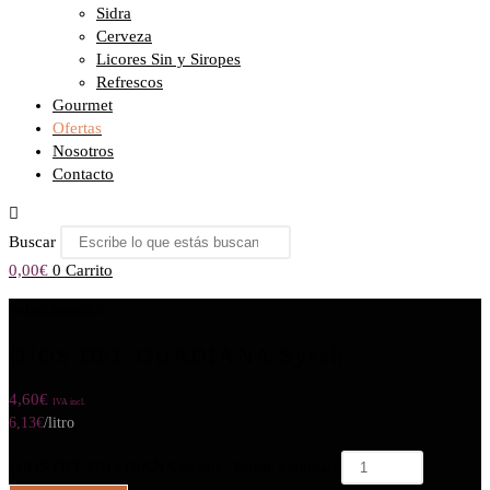
Sidra
Cerveza
Licores Sin y Siropes
Refrescos
Gourmet
Ofertas
Nosotros
Contacto
Buscar
0,00
€
0
Carrito
Seleccionado:
OJOS DEL GUADIANA Syrah…
4,60
€
IVA incl.
6,13
€
/litro
OJOS DEL GUADIANA Syrah - Roble cantidad