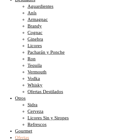
Aguardientes
Anís
Armagnac
Brandy
Cognac
Ginebra
Licores
Pacharán y Ponche
Ron
Tequila
Vermouth
Vodka
Whisky
Ofertas Destilados
Otros
Sidra
Cerveza
Licores Sin y Siropes
Refrescos
Gourmet
Ofertas