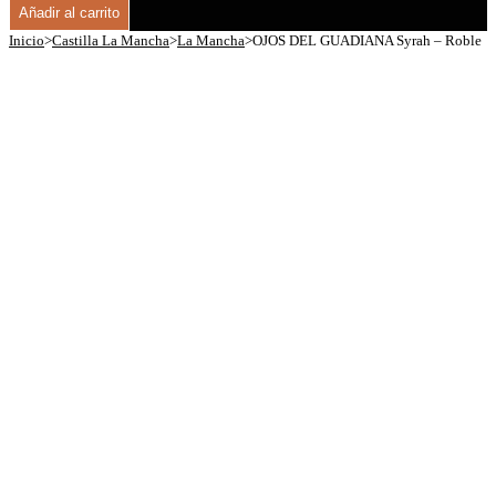
Añadir al carrito
Inicio
>
Castilla La Mancha
>
La Mancha
>
OJOS DEL GUADIANA Syrah – Roble