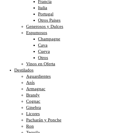
Francia
Italia
Portugal
Otros Paises
Generosos y Dulces
Espumosos
Champagne
Cava
Cueva
Otros
Vinos en Oferta
Destilados
Aguardientes
Anís
Armagnac
Brandy
Cognac
Ginebra
Licores
Pacharán y Ponche
Ron
Tequila