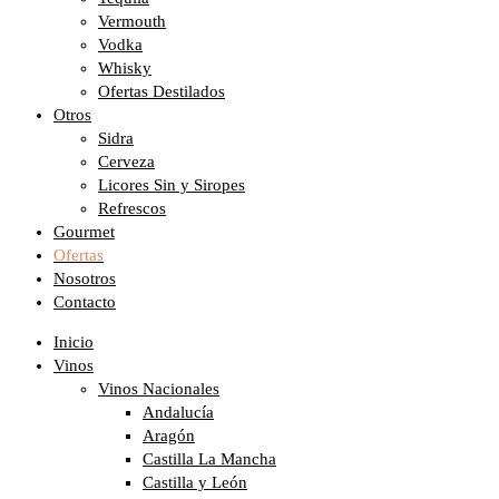
Vermouth
Vodka
Whisky
Ofertas Destilados
Otros
Sidra
Cerveza
Licores Sin y Siropes
Refrescos
Gourmet
Ofertas
Nosotros
Contacto
Inicio
Vinos
Vinos Nacionales
Andalucía
Aragón
Castilla La Mancha
Castilla y León