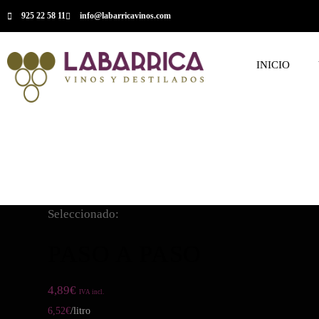
925 22 58 11
info@labarricavinos.com
INICIO
Seleccionado:
PASO A PASO
4,89
€
IVA incl.
6,52
€
/litro