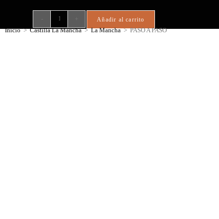
-
+
Añadir al carrito
Inicio
>
Castilla La Mancha
>
La Mancha
>
PASO A PASO