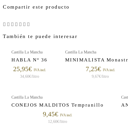
Compartir este producto
También te puede interesar
Castilla La Mancha
Castilla La Mancha
HABLA Nº 36
MINIMALISTA Monastr
25,95
€
7,25
€
IVA incl.
IVA incl.
34,60
€
/litro
9,67
€
/litro
Castilla La Mancha
Cas
CONEJOS MALDITOS Tempranillo
A
9,45
€
IVA incl.
12,60
€
/litro