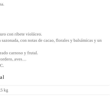
ha.
uro con ribete violáceo.
 sazonada, con notas de cacao, florales y balsámicas y un
rado carnoso y frutal.
 cordero, aves…
ºC.
al
,5 kg