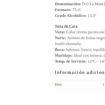
Denominación:
D.O La Manc
Formato:
75 cl
Grado Alcohólico:
13,5º
Nota de Cata
Vista:
Color cereza picota osc
Nariz:
Aromas de frutas negra
fondo ahumado.
Boca:
Sabroso, fresco, equilib
Maridaje:
Ideal con ternera,
Temp. de Servicio:
12ºC – 14
Información adicion
1
Peso