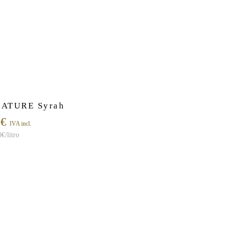
ATURE Syrah
5
€
IVA incl.
0
€
/litro