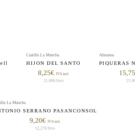
Castilla La Mancha
Almansa
ell
HIJON DEL SANTO
PIQUERAS N
8,25
€
15,7
IVA incl.
11,00
€
/litro
21,0
tilla La Mancha
NTONIO SERRANO PASANCONSOL
9,20
€
IVA incl.
12,27
€
/litro