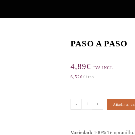
PASO A PASO
4,89
€
IVA INCL.
6,52
€
/litro
-
+
Añadir al ca
Variedad:
100% Tempranillo.