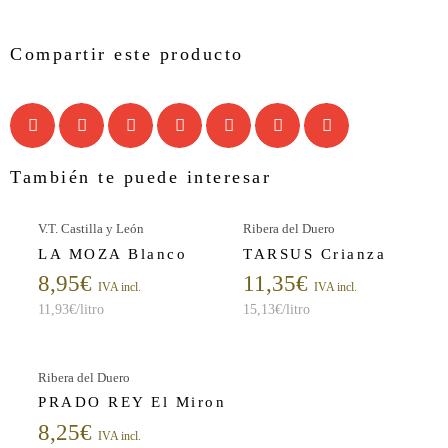
Compartir este producto
También te puede interesar
V.T. Castilla y León
Ribera del Duero
LA MOZA Blanco
TARSUS Crianza
8,95
€
11,35
€
IVA incl.
IVA incl.
11,93
€
/litro
15,13
€
/litro
Ribera del Duero
PRADO REY El Miron
8,25
€
IVA incl.