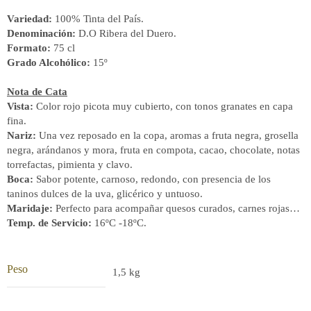
Variedad:
100% Tinta del País.
Denominación:
D.O Ribera del Duero.
Formato:
75 cl
Grado Alcohólico:
15º
Nota de Cata
Vista:
Color rojo picota muy cubierto, con tonos granates en capa
fina.
Nariz:
Una vez reposado en la copa, aromas a fruta negra, grosella
negra, arándanos y mora, fruta en compota, cacao, chocolate, notas
torrefactas, pimienta y clavo.
Boca:
Sabor potente, carnoso, redondo, con presencia de los
taninos dulces de la uva, glicérico y untuoso.
Maridaje:
Perfecto para acompañar quesos curados, carnes rojas…
Temp. de Servicio:
16ºC -18ºC.
Peso
1,5 kg