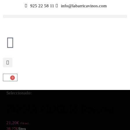
925 22 58 11
info@labarricavinos.com
0
Seleccionado:
PINNA FIDELIS Reserva
21,20
€
IVA incl.
28,27
€
/litro