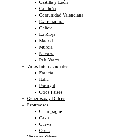
Castilla y León
Cataluña
Comunidad Valenciana
Extremadura
Galicia
La Rioja
Madrid
Murcia
Navarra
País Vasco
Vinos Internacionales
Francia
Italia
Portugal
Otros Paises
Generosos y Dulces
Espumosos
Champagne
Cava
Cueva
Otros