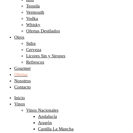
Tequila
Vermouth
Vodka
Whisky
Ofertas Destilados
Otros
Sidra
Cerveza
Licores Sin y Siropes
Refrescos
Gourmet
Ofertas
Nosotros
Contacto
Inicio
Vinos
Vinos Nacionales
Andalucía
Aragón
Castilla La Mancha