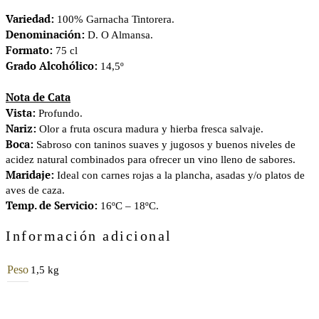
cantidad
Variedad:
100% Garnacha Tintorera.
Denominación:
D. O Almansa.
Formato:
75 cl
Grado Alcohólico:
14,5º
Nota de Cata
Vista:
Profundo.
Nariz:
Olor a fruta oscura madura y hierba fresca salvaje.
Boca:
Sabroso con taninos suaves y jugosos y buenos niveles de
acidez natural combinados para ofrecer un vino lleno de sabores.
Maridaje:
Ideal con carnes rojas a la plancha, asadas y/o platos de
aves de caza.
Temp. de Servicio:
16ºC – 18ºC.
Información adicional
Peso
1,5 kg