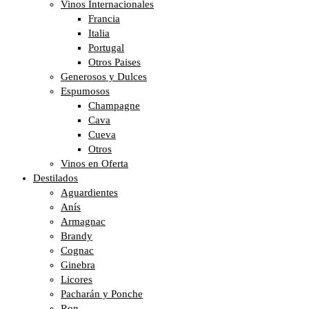
Vinos Internacionales
Francia
Italia
Portugal
Otros Paises
Generosos y Dulces
Espumosos
Champagne
Cava
Cueva
Otros
Vinos en Oferta
Destilados
Aguardientes
Anís
Armagnac
Brandy
Cognac
Ginebra
Licores
Pacharán y Ponche
Ron