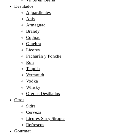
Vinos en Oferta
Destilados
Aguardientes
Anís
Armagnac
Brandy
Cognac
Ginebra
Licores
Pacharán y Ponche
Ron
Tequila
Vermouth
Vodka
Whisky
Ofertas Destilados
Otros
Sidra
Cerveza
Licores Sin y Siropes
Refrescos
Gourmet