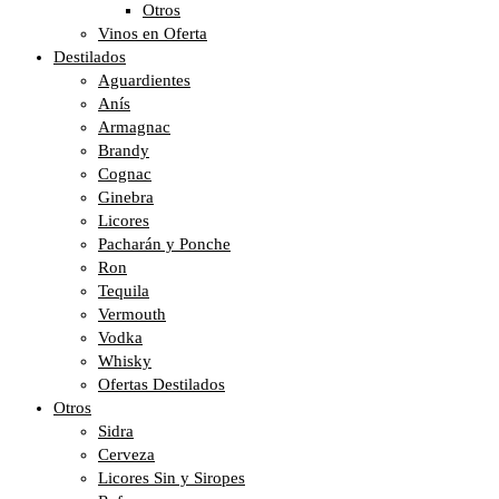
Otros
Vinos en Oferta
Destilados
Aguardientes
Anís
Armagnac
Brandy
Cognac
Ginebra
Licores
Pacharán y Ponche
Ron
Tequila
Vermouth
Vodka
Whisky
Ofertas Destilados
Otros
Sidra
Cerveza
Licores Sin y Siropes