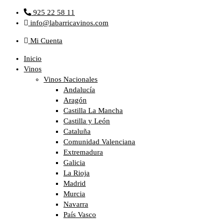
Ir
925 22 58 11
al
info@labarricavinos.com
contenido
Mi Cuenta
Inicio
Vinos
Vinos Nacionales
Andalucía
Aragón
Castilla La Mancha
Castilla y León
Cataluña
Comunidad Valenciana
Extremadura
Galicia
La Rioja
Madrid
Murcia
Navarra
País Vasco