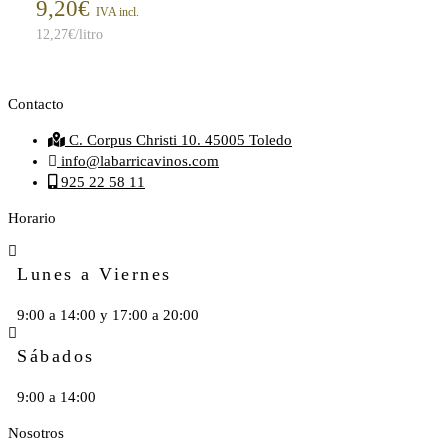
9,20
€
IVA incl.
12,27
€
/litro
Contacto
C. Corpus Christi 10. 45005 Toledo
info@labarricavinos.com
925 22 58 11
Horario
Lunes a Viernes
9:00 a 14:00 y 17:00 a 20:00
Sábados
9:00 a 14:00
Nosotros