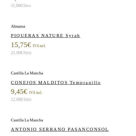
11,00
€
/litro
Almansa
PIQUERAS NATURE Syrah
15,75
€
IVA incl.
21,00
€
/litro
Castilla La Mancha
CONEJOS MALDITOS Tempranillo
9,45
€
IVA incl.
12,60
€
/litro
Castilla La Mancha
ANTONIO SERRANO PASANCONSOL