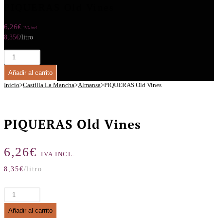
PIQUERAS Old Vines
6,26
€
IVA incl.
8,35
€
/litro
PIQUERAS
Old
Añadir al carrito
Vines
cantidad
Inicio
>
Castilla La Mancha
>
Almansa
>
PIQUERAS Old Vines
PIQUERAS Old Vines
6,26
€
IVA INCL.
8,35
€
/litro
PIQUERAS
Old
Añadir al carrito
Vines