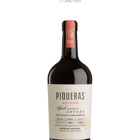
11,00
€
/litro