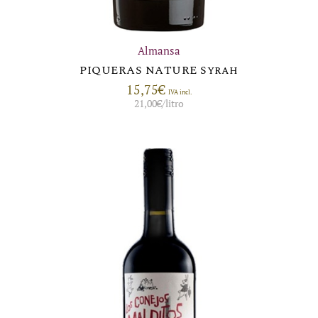
Almansa
PIQUERAS NATURE Syrah
15,75
€
IVA incl.
21,00
€
/litro