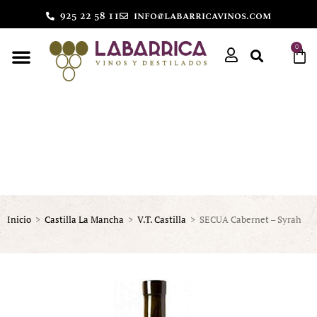
925 22 58 11
info@labarricavinos.com
0
Inicio
>
Castilla La Mancha
>
V.T. Castilla
>
SECUA Cabernet – Syrah