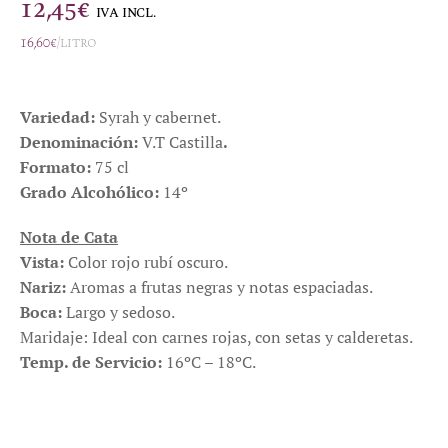
12,45
€
IVA INCL.
16,60
€
/litro
Variedad:
Syrah y cabernet.
Denominación:
V.T Castilla
.
Formato:
75 cl
Grado Alcohólico:
14º
Nota de Cata
Vista:
Color rojo rubí oscuro.
Nariz:
Aromas a frutas negras y notas espaciadas.
Boca:
Largo y sedoso.
Maridaje: Ideal con carnes rojas, con setas y calderetas.
Temp. de Servicio:
16ºC – 18ºC.