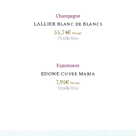
Champagne
LALLIER Blanc de Blancs
55,74
€
IVA incl.
79,63
€
/litro
Espumosos
EDONE Cuvee Maria
7,95
€
IVA incl.
10,60
€
/litro