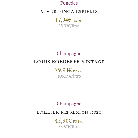
Penedes
VIVER Finca Espiells
17,94
€
IVA incl.
23,92
€
/litro
Champagne
LOUIS ROEDERER Vintage
79,94
€
IVA incl.
106,59
€
/litro
Champagne
LALLIER Refrexion R021
45,90
€
IVA incl.
65,57
€
/litro