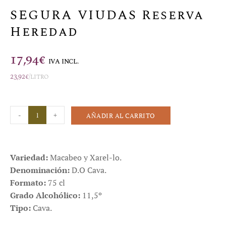
SEGURA VIUDAS Reserva
Heredad
17,94
€
IVA INCL.
23,92
€
/litro
-
+
AÑADIR AL CARRITO
Variedad:
Macabeo y Xarel-lo.
Denominación:
D.O Cava.
Formato:
75 cl
Grado Alcohólico:
11,5º
Tipo:
Cava.