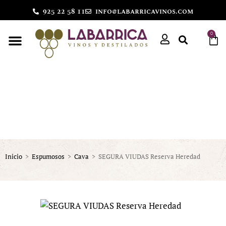
925 22 58 11
info@labarricavinos.com
0
Inicio
>
Espumosos
>
Cava
>
SEGURA VIUDAS Reserva Heredad