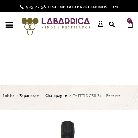
925 22 58 11
info@labarricavinos.com
0
Inicio
>
Espumosos
>
Champagne
>
TAITTINGER Brut Reserve