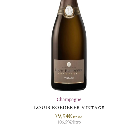
Champagne
LOUIS ROEDERER Vintage
79,94
€
IVA incl.
106,59
€
/litro