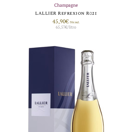
Champagne
LALLIER Refrexion R021
45,90
€
IVA incl.
65,57
€
/litro