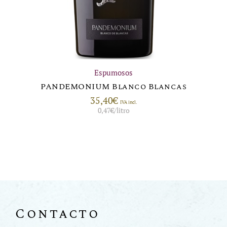
Espumosos
PANDEMONIUM Blanco Blancas
35,40
€
IVA incl.
0,47
€
/litro
Contacto