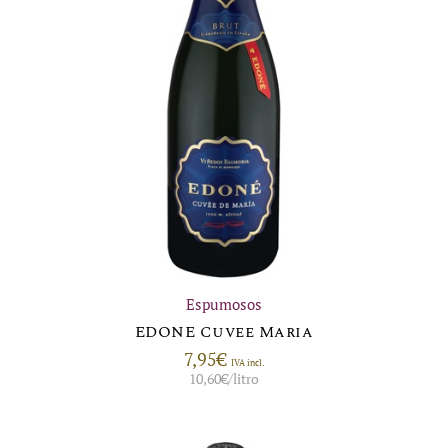
Espumosos
EDONE Cuvee Maria
7,95
€
IVA incl.
10,60
€
/litro