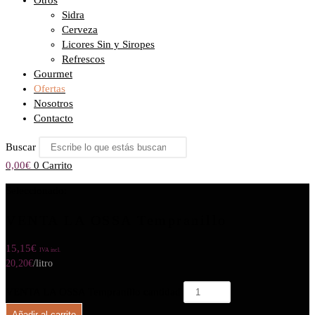
Otros
Sidra
Cerveza
Licores Sin y Siropes
Refrescos
Gourmet
Ofertas
Nosotros
Contacto
Buscar
0,00
€
0
Carrito
Seleccionado:
VENTA LA OSSA Tempranillo
15,15
€
IVA incl.
20,20
€
/litro
VENTA LA OSSA Tempranillo cantidad
Añadir al carrito