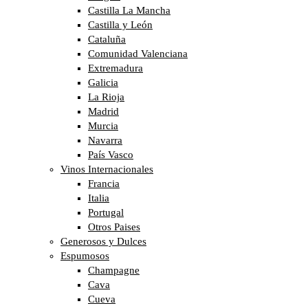
Castilla La Mancha
Castilla y León
Cataluña
Comunidad Valenciana
Extremadura
Galicia
La Rioja
Madrid
Murcia
Navarra
País Vasco
Vinos Internacionales
Francia
Italia
Portugal
Otros Paises
Generosos y Dulces
Espumosos
Champagne
Cava
Cueva