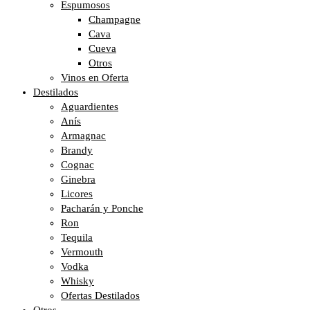
Espumosos
Champagne
Cava
Cueva
Otros
Vinos en Oferta
Destilados
Aguardientes
Anís
Armagnac
Brandy
Cognac
Ginebra
Licores
Pacharán y Ponche
Ron
Tequila
Vermouth
Vodka
Whisky
Ofertas Destilados