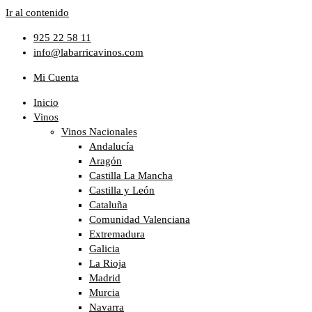
Ir al contenido
925 22 58 11
info@labarricavinos.com
Mi Cuenta
Inicio
Vinos
Vinos Nacionales
Andalucía
Aragón
Castilla La Mancha
Castilla y León
Cataluña
Comunidad Valenciana
Extremadura
Galicia
La Rioja
Madrid
Murcia
Navarra