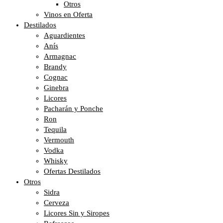
Otros
Vinos en Oferta
Destilados
Aguardientes
Anís
Armagnac
Brandy
Cognac
Ginebra
Licores
Pacharán y Ponche
Ron
Tequila
Vermouth
Vodka
Whisky
Ofertas Destilados
Otros
Sidra
Cerveza
Licores Sin y Siropes