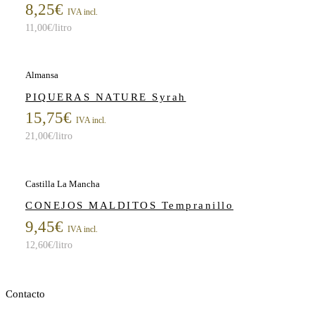
8,25
€
IVA incl.
11,00
€
/litro
Almansa
PIQUERAS NATURE Syrah
15,75
€
IVA incl.
21,00
€
/litro
Castilla La Mancha
CONEJOS MALDITOS Tempranillo
9,45
€
IVA incl.
12,60
€
/litro
Contacto