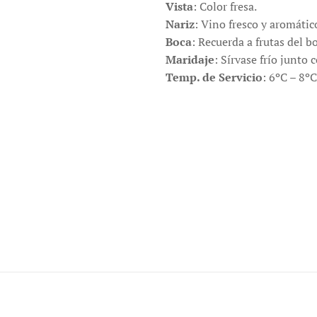
Vista
: Color fresa.
Nariz
: Vino fresco y aromátic
Boca
: Recuerda a frutas del 
Maridaje
: Sírvase frío junto
Temp. de Servicio
: 6ºC – 8ºC