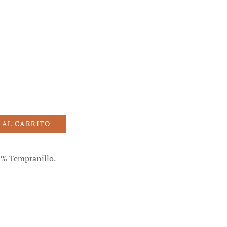
o
 AL CARRITO
0% Tempranillo.