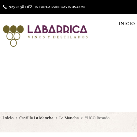
925 22 58 11
info@labarricavinos.com
INICIO
Inicio
>
Castilla La Mancha
>
La Mancha
>
YUGO Rosado