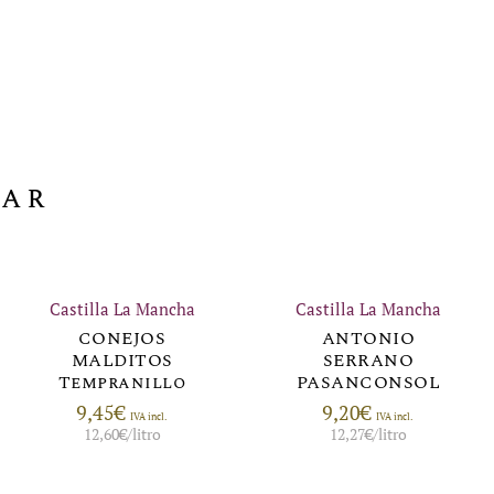
sar
Castilla La Mancha
Castilla La Mancha
CONEJOS
ANTONIO
MALDITOS
SERRANO
Tempranillo
PASANCONSOL
9,45
€
9,20
€
IVA incl.
IVA incl.
12,60
€
/litro
12,27
€
/litro