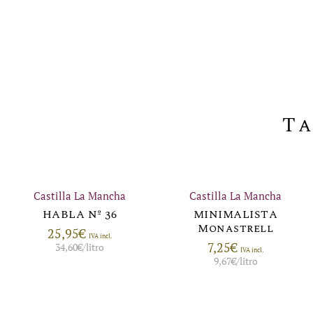
Ta
Castilla La Mancha
Castilla La Mancha
HABLA Nº 36
MINIMALISTA
Monastrell
25,95
€
IVA incl.
7,25
€
34,60
€
/litro
IVA incl.
9,67
€
/litro