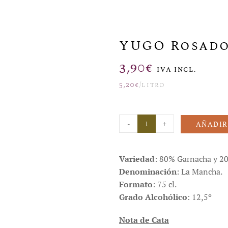
YUGO Rosad
3,90
€
IVA INCL.
5,20
€
/litro
-
+
AÑADIR
Variedad
: 80% Garnacha y 2
Denominación
: La Mancha.
Formato
: 75 cl.
Grado Alcohólico
: 12,5º
Nota de Cata