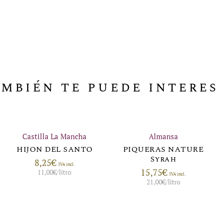
mbién te puede intere
Castilla La Mancha
Almansa
HIJON DEL SANTO
PIQUERAS NATURE
Syrah
8,25
€
IVA incl.
15,75
€
11,00
€
/litro
IVA incl.
21,00
€
/litro